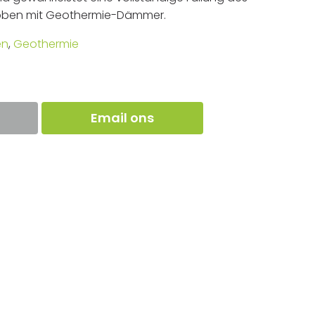
oben mit Geothermie-Dämmer.
en
,
Geothermie
Email ons