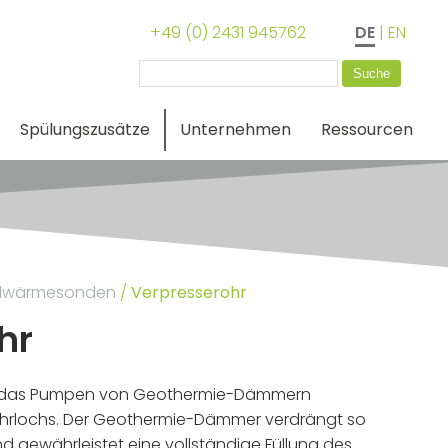
+49 (0) 2431 945762
DE
|
EN
Suchen
nach:
Spülungszusätze
Unternehmen
Ressourcen
dwärmesonden
/
Verpresserohr
hr
n das Pumpen von Geothermie-Dämmern
hrlochs. Der Geothermie-Dämmer verdrängt so
nd gewährleistet eine vollständige Füllung des