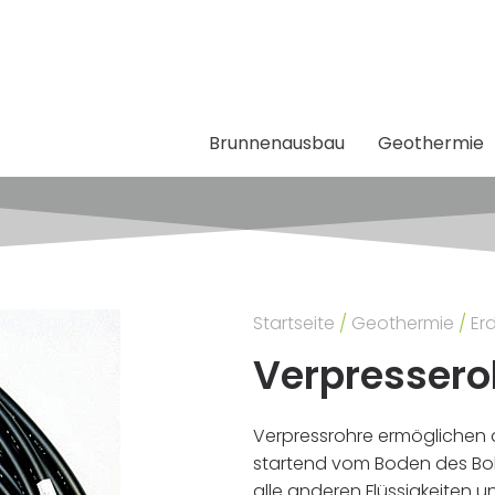
Brunnenausbau
Geothermie
Startseite
/
Geothermie
/
Er
Verpressero
Verpressrohre ermögliche
startend vom Boden des Bo
alle anderen Flüssigkeiten u